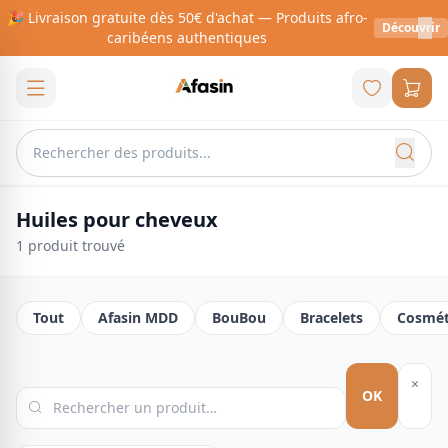
🎉 Livraison gratuite dès 50€ d'achat — Produits afro-
Découvrir
caribéens authentiques
Huiles pour cheveux
1
produit
trouvé
Tout
Afasin MDD
BouBou
Bracelets
Cosmét
×
OK
amazon