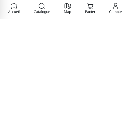
Accueil
Catalogue
Map
Panier
Compte
La première marketplace dédiée à la diaspora afro-
caribéenne en France.