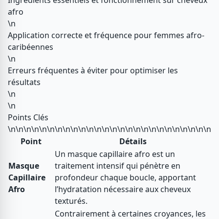
Ingrédients essentiels et fonctionnement sur cheveux
afro
\n
Application correcte et fréquence pour femmes afro-
caribéennes
\n
Erreurs fréquentes à éviter pour optimiser les
résultats
\n
\n
Points Clés
\n\n\n\n\n\n\n\n\n\n\n\n\n\n\n\n\n\n\n\n\n\n\n\n\n\n
Point
Détails
Un masque capillaire afro est un
Masque
traitement intensif qui pénètre en
Capillaire
profondeur chaque boucle, apportant
Afro
l’hydratation nécessaire aux cheveux
texturés.
Contrairement à certaines croyances, les