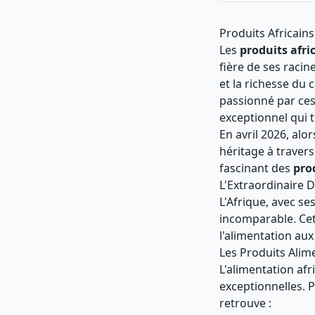
Produits Africain
Les
produits afri
fière de ses raci
et la richesse du
passionné par ces
exceptionnel qui t
En avril 2026, al
héritage à traver
fascinant des
pro
L'Extraordinaire D
L'Afrique, avec se
incomparable. Cett
l'alimentation aux
Les Produits Alime
L'alimentation afr
exceptionnelles. 
retrouve :