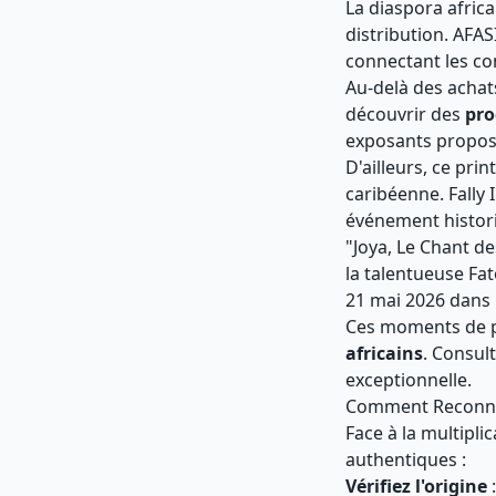
La diaspora afric
distribution. AFAS
connectant les c
Au-delà des achat
découvrir des
pro
exposants propos
D'ailleurs, ce pr
caribéenne. Fally 
événement histori
"Joya, Le Chant de
la talentueuse Fa
21 mai 2026 dans p
Ces moments de pa
africains
. Consul
exceptionnelle.
Comment Reconnaît
Face à la multipli
authentiques :
Vérifiez l'origine
: