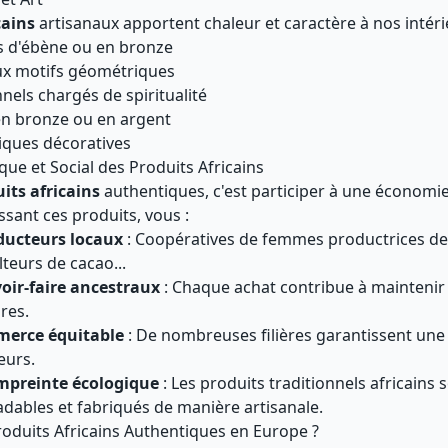
cains
artisanaux apportent chaleur et caractère à nos intéri
s d'ébène ou en bronze
ux motifs géométriques
nels chargés de spiritualité
 en bronze ou en argent
iques décoratives
ue et Social des Produits Africains
its africains
authentiques, c'est participer à une économie 
ssant ces produits, vous :
ducteurs locaux
: Coopératives de femmes productrices de 
lteurs de cacao...
oir-faire ancestraux
: Chaque achat contribue à maintenir
ires.
merce équitable
: De nombreuses filières garantissent un
eurs.
mpreinte écologique
: Les produits traditionnels africains
adables et fabriqués de manière artisanale.
oduits Africains Authentiques en Europe ?