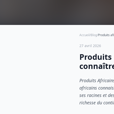
Accueil
/
Blog
/
27 avril 2026
Produits 
connaîtr
Produits Africain
africains connai
ses racines et de
richesse du conti