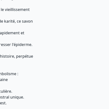
 le vieillissement
de karité, ce savon
 rapidement et
resser l'épiderme.
histoire, perpétue
mbolisme :
aine
ulière.
estral unique.
est.