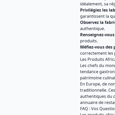
idéalement, sa ré
Privilégiez les la
garantissent la qu
Observez la fabr
authentique.
Renseignez-vous 
produits.
Méfiez-vous des p
correctement les 
Les Produits Afr
Les chefs du mond
tendance gastron
patrimoine culina
En Europe, de nom
traditionnelle. Ce
authentiques du c
annuaire de
resta
FAQ : Vos Question
Les produits afric