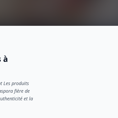
s à
t Les produits
spora fière de
thenticité et la