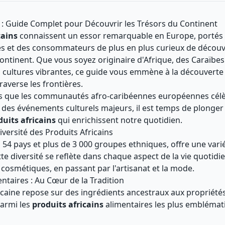
s : Guide Complet pour Découvrir les Trésors du Continent
cains
connaissent un essor remarquable en Europe, portés
nes et des consommateurs de plus en plus curieux de découvri
 continent. Que vous soyez originaire d'Afrique, des Caraïb
 cultures vibrantes, ce guide vous emmène à la découverte
raverse les frontières.
ors que les communautés afro-caribéennes européennes célè
s des événements culturels majeurs, il est temps de plonger 
duits africains
qui enrichissent notre quotidien.
iversité des Produits Africains
s 54 pays et plus de 3 000 groupes ethniques, offre une vari
e diversité se reflète dans chaque aspect de la vie quotidi
 cosmétiques, en passant par l'artisanat et la mode.
ntaires : Au Cœur de la Tradition
icaine repose sur des ingrédients ancestraux aux propriétés
Parmi les
produits africains
alimentaires les plus emblémat