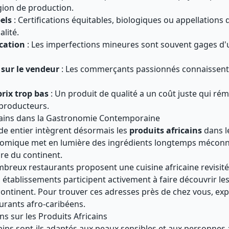
gion de production.
bels
: Certifications équitables, biologiques ou appellations 
alité.
ication
: Les imperfections mineures sont souvent gages d'un
sur le vendeur
: Les commerçants passionnés connaissent l
rix trop bas
: Un produit de qualité a un coût juste qui ré
producteurs.
icains dans la Gastronomie Contemporaine
e entier intègrent désormais les
produits africains
dans le
omique met en lumière des ingrédients longtemps méconnus
ire du continent.
breux restaurants proposent une cuisine africaine revisit
s établissements participent activement à faire découvrir le
ontinent. Pour trouver ces adresses près de chez vous, exp
urants
afro-caribéens.
s sur les Produits Africains
ains sont-ils adaptés aux peaux sensibles et aux personnes 