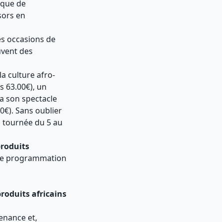
ique de
sors en
es occasions de
uvent des
a culture afro-
s 63.00€), un
a son spectacle
0€). Sans oublier
 tournée du 5 au
roduits
te programmation
roduits africains
enance et,