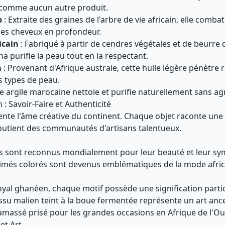
 comme aucun autre produit.
b
: Extraite des graines de l'arbre de vie africain, elle combat
 les cheveux en profondeur.
icain
: Fabriqué à partir de cendres végétales et de beurre 
a purifie la peau tout en la respectant.
a
: Provenant d'Afrique australe, cette huile légère pénètre
s types de peau.
te argile marocaine nettoie et purifie naturellement sans ag
n : Savoir-Faire et Authenticité
sente l'âme créative du continent. Chaque objet raconte une 
soutient des communautés d'artisans talentueux.
ins sont reconnus mondialement pour leur beauté et leur sy
imés colorés sont devenus emblématiques de la mode afric
oyal ghanéen, chaque motif possède une signification partic
issu malien teint à la boue fermentée représente un art anc
amassé prisé pour les grandes occasions en Afrique de l'Ou
et Art