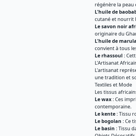
régénère la peau
L'huile de baoba
cutané et nourrit
Le savon noir afr
originaire du Ghan
L'huile de marul
convient à tous le
Le rhassoul
: Cet
L'Artisanat Africai
L'artisanat repré
une tradition et 
Textiles et Mode
Les tissus africa
Le wax
: Ces impr
contemporaine.
Le kente
: Tissu r
Le bogolan
: Ce t
Le basin
: Tissu d
Objets Décoratifs 