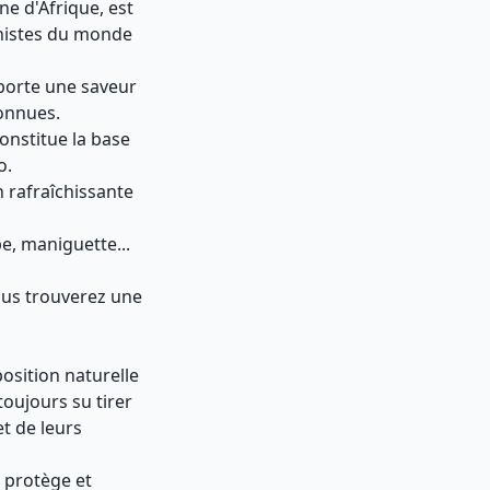
ne d'Afrique, est
nnistes du monde
apporte une saveur
connues.
constitue la base
o.
 rafraîchissante
e, maniguette...
us trouverez une
sition naturelle
toujours su tirer
t de leurs
, protège et