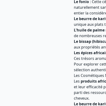
Le fonio
: Cette c
naturellement san
entier la considè
Le beurre de kari
unique aux plats 
L'huile de palme
de nombreuses rec
Le bissap (hibisc
aux propriétés a
Les épices africa
Ces trésors aroma
Pour explorer cet
sélection authent
Les Cosmétiques N
Les
produits afri
et leur efficacité
parti des ressour
cheveux.
Le beurre de kari