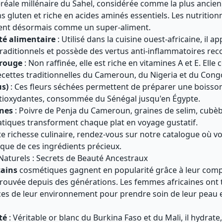
éréale millénaire du Sahel, considérée comme la plus ancien
s gluten et riche en acides aminés essentiels. Les nutritio
rent désormais comme un super-aliment.
té alimentaire
: Utilisé dans la cuisine ouest-africaine, il 
traditionnels et possède des vertus anti-inflammatoires re
 rouge
: Non raffinée, elle est riche en vitamines A et E. Elle 
ettes traditionnelles du Cameroun, du Nigeria et du Cong
us)
: Ces fleurs séchées permettent de préparer une boisson
ntioxydantes, consommée du Sénégal jusqu'en Égypte.
ines
: Poivre de Penja du Cameroun, graines de selim, cubèb
tiques transforment chaque plat en voyage gustatif.
te richesse culinaire, rendez-vous sur notre
catalogue
où vo
ique de ces ingrédients précieux.
aturels : Secrets de Beauté Ancestraux
cains
cosmétiques gagnent en popularité grâce à leur compo
 prouvée depuis des générations. Les femmes africaines ont 
ces de leur environnement pour prendre soin de leur peau e
té
: Véritable or blanc du Burkina Faso et du Mali, il hydrate