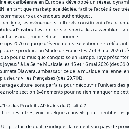
aine et caribéenne en Europe a développé un réseau dynam
IN, en tant que marketplace dédiée, facilite l'accès à ces tré
onsommateurs aux vendeurs authentiques.
s en ligne, les événements culturels constituent d'excellent
duits africains
. Les concerts et spectacles rassemblent so
ant artisanat, mode et gastronomie.
intemps 2026 regorge d'événements exceptionnels célébrant l
Ipupa se produira au Stade de France les 2 et 3 mai 2026 (dè
que pour la musique congolaise en Europe. Tayc présenter
s Joyeux" à La Seine Musicale les 15 et 16 mai 2026 (dès 39.0
toumata Diawara, ambassadrice de la musique malienne, en
lusieurs villes françaises (dès 29.70€).
rtage culturel sont parfaits pour découvrir l'univers des
p
tez notre section
événements
pour ne rien manquer de cet
re des Produits Africains de Qualité ?
cation des offres, voici quelques conseils pour identifier les
p
 Un produit de qualité indique clairement son pays de prov