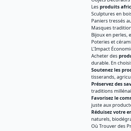
Les
produits afri
Sculptures en boi
Paniers tressés a
Masques tradition
Bijoux en perles,
Poteries et céram
L'Impact Économiq
Acheter des
produ
durable. En choisi
Soutenez les pro
tisserands, agricu
Préservez des sav
traditions milléna
Favorisez le com
juste aux product
Réduisez votre e
naturels, biodégr
Où Trouver des Pr