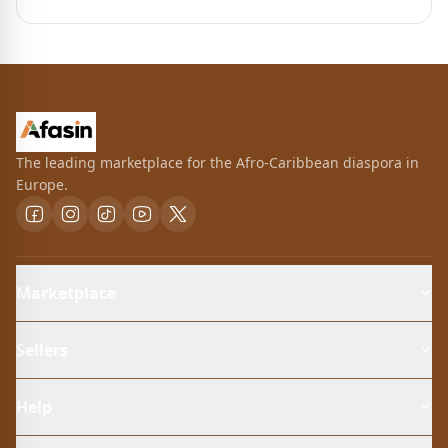
The leading marketplace for the Afro-Caribbean diaspora in
Europe.
Marketplace
Sellers
Help