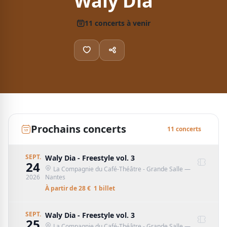
Waly Dia
11
concert
s
à venir
Prochains concerts
11
concert
s
SEPT.
Waly Dia - Freestyle vol. 3
24
La Compagnie du Café-Théâtre - Grande Salle
—
2026
Nantes
À partir de
28
€
1
billet
SEPT.
Waly Dia - Freestyle vol. 3
25
La Compagnie du Café-Théâtre - Grande Salle
—