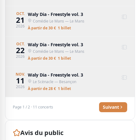
OCT.
Waly Dia - Freestyle vol. 3
21
Comédie Le Mans
— Le Mans
2026
À partir de
30
€
1
billet
OCT.
Waly Dia - Freestyle vol. 3
22
Comédie Le Mans
— Le Mans
2026
À partir de
30
€
1
billet
NOV.
Waly Dia - Freestyle vol. 3
11
Le Scènacle
— Besançon
2026
À partir de
28
€
1
billet
Suivant
Page
1
/
2
·
11
concerts
Avis du public