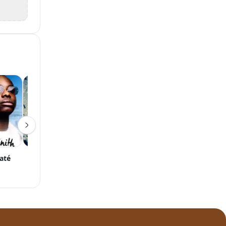
baté
M. Pokora
Genezio
SCH
Concerts
Concerts
Concerts