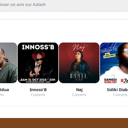
isser un avis sur
Kalash
 Odua
Innoss'B
Nej
Sidiki Dia
rts
Concerts
Concerts
Concerts