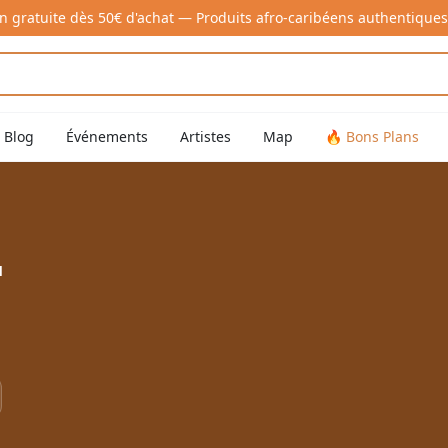
on gratuite dès 50€ d'achat — Produits afro-caribéens authentiques
Blog
Événements
Artistes
Map
🔥 Bons Plans
l