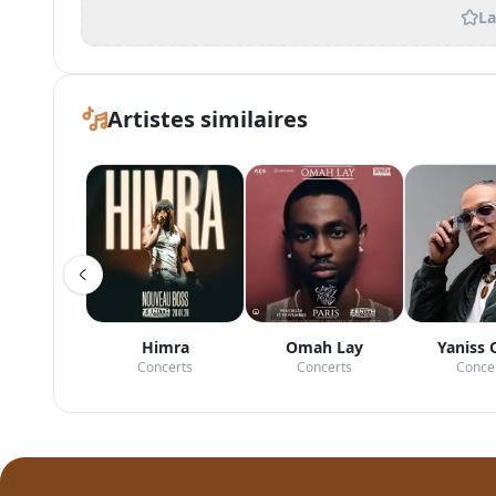
La
Artistes similaires
Himra
Omah Lay
Yaniss
Concerts
Concerts
Conce