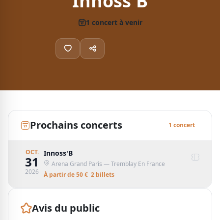
Innoss'B
1
concert
à venir
Prochains concerts
1
concert
OCT.
Innoss'B
31
Arena Grand Paris
— Tremblay En France
2026
À partir de
50
€
2
billet
s
Avis du public