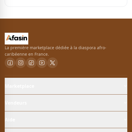
La première marketplace dédiée à la diaspora afro-
caribéenne en France.
Marketplace
Vendeurs
Aide