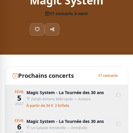
Magic System
17
concert
s
à venir
Prochains concerts
17
concert
s
FÉVR.
Magic System - La Tournée des 30 ans
5
Zénith Amiens Métropole
— Amiens
2027
À partir de
34
€
2
billet
s
FÉVR.
Magic System - La Tournée des 30 ans
6
Le Galaxie Amnéville
— Amnéville
2027