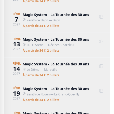
À partir de
34
€
2
billet
s
FÉVR.
Magic System - La Tournée des 30 ans
7
Zénith de Dijon
— Dijon
2027
À partir de
34
€
2
billet
s
FÉVR.
Magic System - La Tournée des 30 ans
13
LDLC Arena
— Décines-Charpieu
2027
À partir de
34
€
2
billet
s
FÉVR.
Magic System - La Tournée des 30 ans
14
Le Dôme
— Marseille
2027
À partir de
34
€
2
billet
s
FÉVR.
Magic System - La Tournée des 30 ans
19
Zénith de Rouen
— Le Grand-Quevilly
2027
À partir de
34
€
2
billet
s
FÉVR.
Magic System - La Tournée des 30 ans