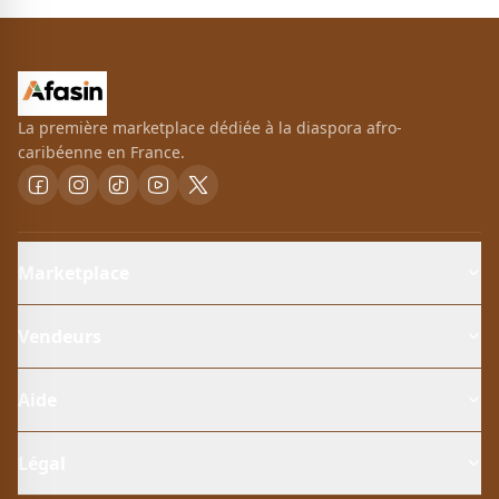
La première marketplace dédiée à la diaspora afro-
caribéenne en France.
Marketplace
Vendeurs
Aide
Légal