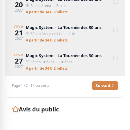
20
Reims Arena
— Reims
2027
À partir de
34
€
2
billet
s
FÉVR.
Magic System - La Tournée des 30 ans
21
Zénith Arena de Lille
— Lille
2027
À partir de
34
€
2
billet
s
FÉVR.
Magic System - La Tournée des 30 ans
27
Zénith Orléans
— Orléans
2027
À partir de
34
€
2
billet
s
Suivant
Page
1
/
2
·
17
concerts
Avis du public