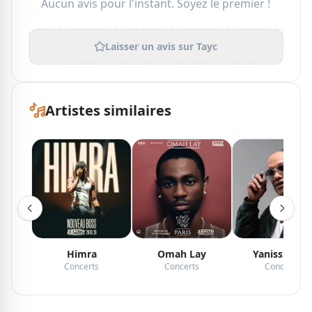
Aucun avis pour l'instant. Soyez le premier !
Laisser un avis sur
Tayc
Artistes similaires
Himra
Omah Lay
Yaniss Odua
Concerts
Concerts
Concerts