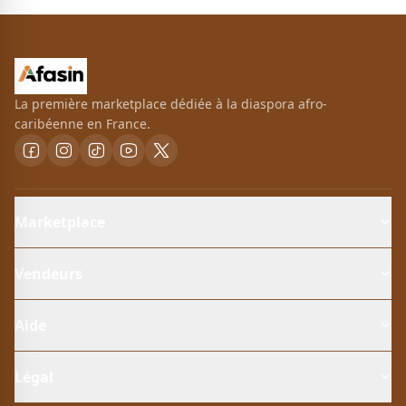
La première marketplace dédiée à la diaspora afro-
caribéenne en France.
Marketplace
Vendeurs
Aide
Légal