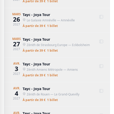
À partir de
39
€
1
billet
MARS
Tayc - Joya Tour
26
Le Galaxie Amnéville
— Amnéville
2027
À partir de
39
€
1
billet
MARS
Tayc - Joya Tour
27
Zénith de Strasbourg Europe
— Eckbolsheim
2027
À partir de
39
€
1
billet
AVR.
Tayc - Joya Tour
3
Zénith Amiens Métropole
— Amiens
2027
À partir de
39
€
1
billet
AVR.
Tayc - Joya Tour
4
Zénith de Rouen
— Le Grand-Quevilly
2027
À partir de
39
€
1
billet
AVR.
Tayc - Joya Tour