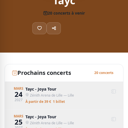
Tayc
20
concert
s
à venir
Prochains concerts
20
concert
s
MARS
Tayc - Joya Tour
24
Zénith Arena de Lille
— Lille
2027
À partir de
39
€
1
billet
MARS
Tayc - Joya Tour
25
Zénith Arena de Lille
— Lille
2027