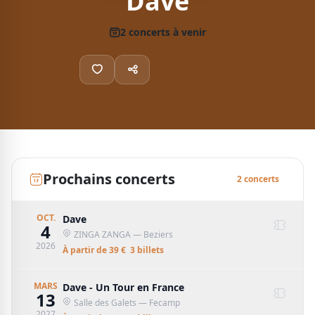
Dave
2
concert
s
à venir
Prochains concerts
2
concert
s
OCT.
Dave
4
ZINGA ZANGA
— Beziers
2026
À partir de
39
€
3
billet
s
MARS
Dave - Un Tour en France
13
Salle des Galets
— Fecamp
2027