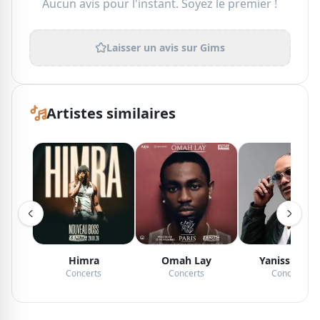
Aucun avis pour l'instant. Soyez le premier !
Laisser un avis sur
Gims
Artistes similaires
Himra
Omah Lay
Yaniss Odua
Concerts
Concerts
Concerts