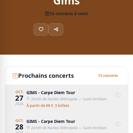
Gims
13
concert
s
à venir
Prochains concerts
13
concert
s
OCT.
GIMS - Carpe Diem Tour
27
Zénith de Nantes Métropole
— Saint-Herblain
2026
À partir de
68
€
3
billet
s
OCT.
GIMS - Carpe Diem Tour
28
Zénith de Nantes Métropole
— Saint-Herblain
2026