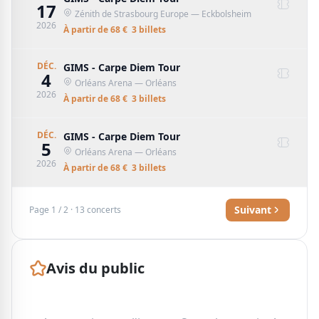
17
Zénith de Strasbourg Europe
— Eckbolsheim
2026
À partir de
68
€
3
billet
s
DÉC.
GIMS - Carpe Diem Tour
4
Orléans Arena
— Orléans
2026
À partir de
68
€
3
billet
s
DÉC.
GIMS - Carpe Diem Tour
5
Orléans Arena
— Orléans
2026
À partir de
68
€
3
billet
s
Suivant
Page
1
/
2
·
13
concerts
Avis du public