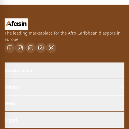
The leading marketplace for the Afro-Caribbean diaspora in
Europe.
Marketplace
Sellers
Help
Legal