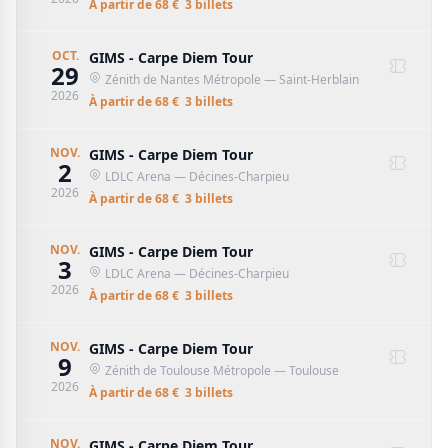
À partir de
68
€
3
billet
s
OCT.
GIMS - Carpe Diem Tour
29
Zénith de Nantes Métropole
— Saint-Herblain
2026
À partir de
68
€
3
billet
s
NOV.
GIMS - Carpe Diem Tour
2
LDLC Arena
— Décines-Charpieu
2026
À partir de
68
€
3
billet
s
NOV.
GIMS - Carpe Diem Tour
3
LDLC Arena
— Décines-Charpieu
2026
À partir de
68
€
3
billet
s
NOV.
GIMS - Carpe Diem Tour
9
Zénith de Toulouse Métropole
— Toulouse
2026
À partir de
68
€
3
billet
s
NOV.
GIMS - Carpe Diem Tour